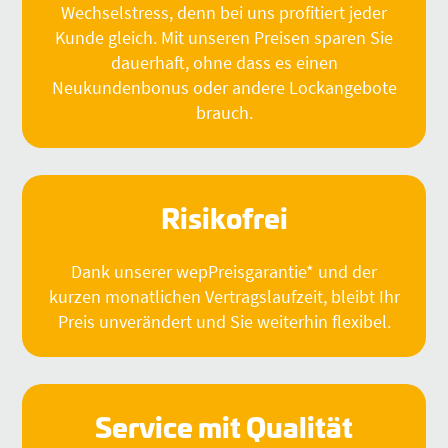
Wechselstress, denn bei uns profitiert jeder
Kunde gleich. Mit unseren Preisen sparen Sie
dauerhaft, ohne dass es einen
Neukundenbonus oder andere Lockangebote
brauch.
Risikofrei
Dank unserer wepPreisgarantie* und der
kurzen monatlichen Vertragslaufzeit, bleibt Ihr
Preis unverändert und Sie weiterhin flexibel.
Service mit Qualität