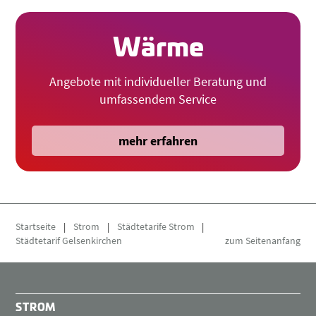
Wärme
Angebote mit individueller Beratung und
umfassendem Service
mehr erfahren
Startseite
|
Strom
|
Städtetarife Strom
|
Städtetarif Gelsenkirchen
zum Seitenanfang
STROM