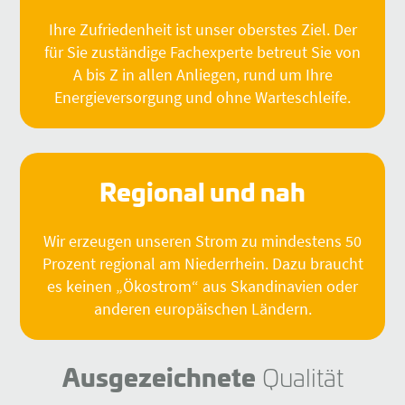
Ihre Zufriedenheit ist unser oberstes Ziel. Der
für Sie zuständige Fachexperte betreut Sie von
A bis Z in allen Anliegen, rund um Ihre
Energieversorgung und ohne Warteschleife.
Regional und nah
Wir erzeugen unseren Strom zu mindestens 50
Prozent regional am Niederrhein. Dazu braucht
es keinen „Ökostrom“ aus Skandinavien oder
anderen europäischen Ländern.
Ausgezeichnete
Qualität